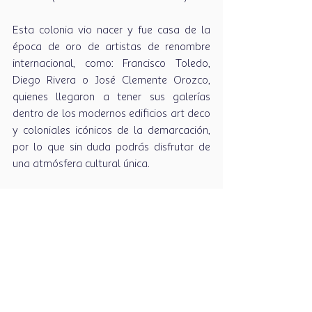
Esta colonia vio nacer y fue casa de la 
época de oro de artistas de renombre 
internacional, como: Francisco Toledo, 
Diego Rivera o José Clemente Orozco, 
quienes llegaron a tener sus galerías 
dentro de los modernos edificios art deco 
y coloniales icónicos de la demarcación, 
por lo que sin duda podrás disfrutar de 
una atmósfera cultural única.
WALKING DISTANCE
Una de las grandes ventajas de nuestro 
desarrollo es el walking distance, ya que 
además de tener acceso a una gran 
oferta cultural de la ciudad, tendrás a 